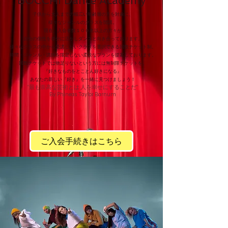
BOCCHI Dance Academy
子供から大人までの幅広い年齢層の方を対象に、
様々なジャンルのクラスを開講。
現在、入会者数１００名以上の方々が
自分の個性を存分に活かしダンスと向き合っております。
様々なクラスの中から受講したいクラスを選択できる回数チケット制。
時間・ジャンル・講師を限定しない柔軟なプランを提案しております。
回数チケットでは物足りないという方には無制限チケットを。
『好きなものをとことん好きになる』
あなたの新しい『好き』を一緒に見つけましょう！
”最も崇高な芸術とは 人を幸せにすることだ”
By Phineas Taylor Barnum
ご入会手続きはこちら