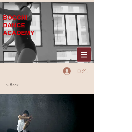
BOCCHI
DANCE
ACADEMY
ログイン
< Back