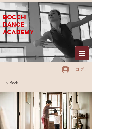
BOCCHI
DANCE
ACADEMY
ログイン
< Back