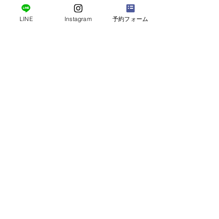
LINE
Instagram
予約フォーム
トップへ戻る
埼玉県鴻巣市本町4-2-1
糀屋ビル 2階 D号室
bocchi.otoiawase@gmail.com