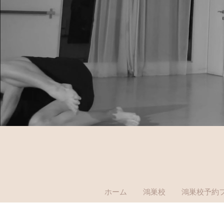
ホーム
鴻巣校
鴻巣校予約