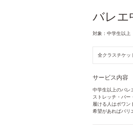
バレエ
対象：中学生以上
全
ク
全クラスチケッ
ラ
ス
チ
ケ
ッ
サービス内容
ト
制
と
中学生以上のバレ
な
っ
ストレッチ・バー
て
履ける人はポワン
お
り
希望があればバリ
ま
す。