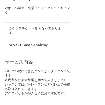
対象：小学生 火曜日１７：２０〜１８：２
０
全
ク
全クラスチケット制となっておりま
ラ
す。
ス
チ
ケ
ッ
BOCCHI Dance Academy
ト
制
と
な
っ
サービス内容
て
お
り
バレエの次にできたダンスがモダンダンスで
ま
す！
す。
表現豊かに芸術舞踊を初めてみましょう♪
レッスンではバーレッスンなどバレエの基礎
も取り入れていきます。
アクロバットが好きな子におすすめです。