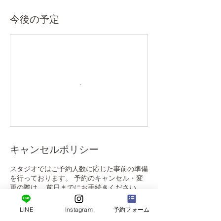
今後の予定
キャンセルポリシー
スタジオではご予約人数に応じた事前の準備
を行っております。 予約のキャンセル・変
更の際は、 前日までにお手続きください。
<キャンセルによるチケット消費>
当日キャンセルや無断キャンセルの場合は一
LINE
Instagram
予約フォーム
回分のチケットの消費となりますので予めご