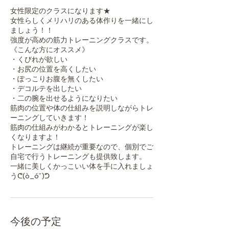
お
り
女性限定のクラスになります★
ま
女性らしくメリハリのある体作りを一緒にし
す。
ましょう！！
強度が高めの筋力トレーニングクラスです。
《こんな方にオススメ》
・くびれが欲しい
・お尻の位置を高くしたい
・ぽっこりお腹を無くしたい
・デコルテを出したい
・二の腕を出せるようになりたい
筋肉の位置や体の仕組みを説明しながらトレ
ーニングしていきます！
筋肉の仕組みがわかるとトレーニングが楽し
くなりますよ！
トレーニングは継続が重要なので、個別でご
自宅で行うトレーニングも提供致します。
一緒に美しくかっこいい体を手に入れましょ
うᕦ(ò_óˇ)ᕤ
今後の予定