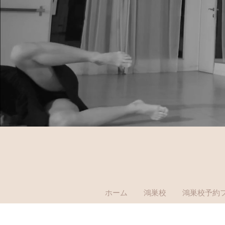
ホーム
鴻巣校
鴻巣校予約