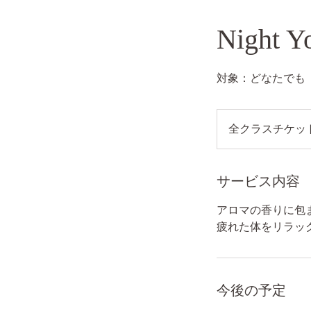
Night Y
対象：どなたでも
全
ク
全クラスチケッ
ラ
ス
チ
ケ
ッ
サービス内容
ト
制
と
アロマの香りに包
な
っ
疲れた体をリラッ
て
お
り
ま
す。
今後の予定